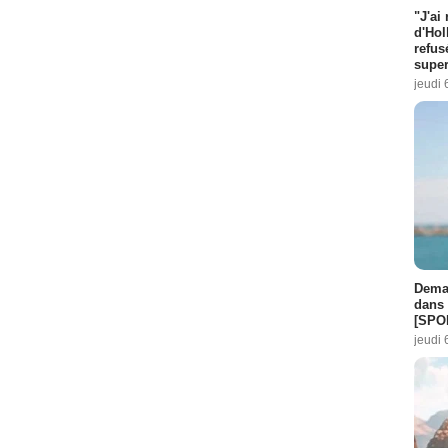
"J'ai
d'Hol
refus
super
jeudi 
Demai
dans 
[SPO
jeudi 