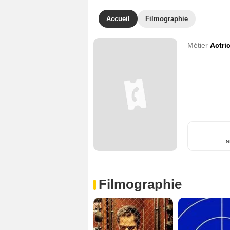
Accueil
Filmographie
Métier
Actri
a
Filmographie