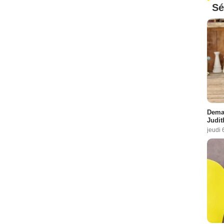
Sé
Demai
Judit
jeudi 