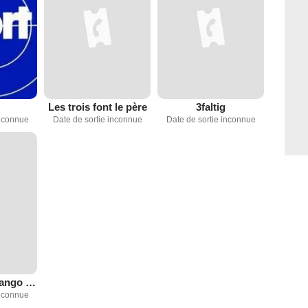
Les trois font le père
3faltig
Date de sortie inconnue
Date de sortie inconnue
inconnue
Sur un air de tango (TV)
inconnue