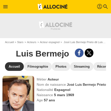
profil
menu
search
Accueil
Stars
Acteurs
Acteur espagnol
José Luis Bermejo Prieto dit Luis Bermejo
Luis Bermejo
Accueil
Filmographie
Photos
Streaming
Récompe
Métier
Acteur
Nom de naissance
José Luis Bermejo Prieto
Nationalité
Espagnol
Naissance
5 mars 1969
Age
57
ans