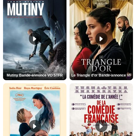
Mutiny Bande-annonce VO STFR
Le Triangle d'or Bande-annonce VF