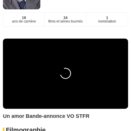
19
34
1
ans de carrière
films et séries tournés
nomination
Un amor Bande-annonce VO STFR
Filmographie