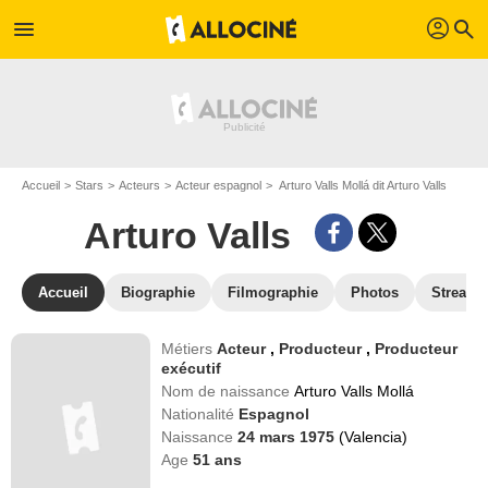
profil
menu
search
Accueil
Stars
Acteurs
Acteur espagnol
Arturo Valls Mollá dit Arturo Valls
Arturo Valls
Accueil
Biographie
Filmographie
Photos
Streami
Métiers
Acteur
,
Producteur
,
Producteur
exécutif
Nom de naissance
Arturo Valls Mollá
Nationalité
Espagnol
Naissance
24 mars 1975
(Valencia)
Age
51
ans