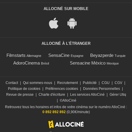
ALLOCINÉ SUR MOBILE
ALLOCINÉ À L'ÉTRANGER
Filmstarts
SensaCine
Beyazperde
Allemagne
Espagne
Turquie
AdoroCinema
Sensacine México
Brésil
Mexique
Contact
|
Qui sommes-nous
|
Recrutement
|
Publicité
|
CGU
|
CGV
|
Politique de cookies
|
Préférences cookies
|
Données Personnelles
|
Revue de presse
|
Charte d'écriture
|
Les services AlloCiné
|
Gérer Utiq
|
©AlloCiné
Retrouvez tous les horaires et infos de votre cinéma sur le numéro AlloCiné :
0 892 892 892
(0,90€/minute)