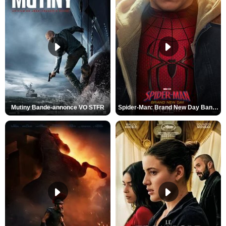
Mutiny Bande-annonce VO STFR
Spider-Man: Brand New Day Bande-annonce VO STFR