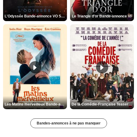
L'Odyssée Bande-annonce VO STFR
Le Triangle d'or Bande-annonce VF
Les Matins merveilleux Bande-annonce VF
De la Comédie-Française Teaser VF
Bandes-annonces à ne pas manquer