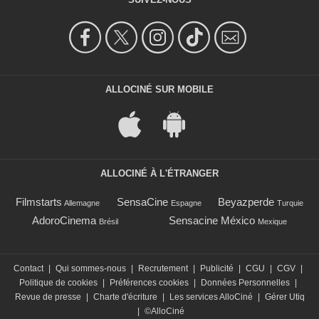
ALLOCINÉ SUR MOBILE
ALLOCINÉ À L'ÉTRANGER
Filmstarts
SensaCine
Beyazperde
Allemagne
Espagne
Turquie
AdoroCinema
Sensacine México
Brésil
Mexique
Contact
|
Qui sommes-nous
|
Recrutement
|
Publicité
|
CGU
|
CGV
|
Politique de cookies
|
Préférences cookies
|
Données Personnelles
|
Revue de presse
|
Charte d'écriture
|
Les services AlloCiné
|
Gérer Utiq
|
©AlloCiné