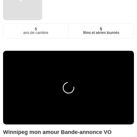
5
5
ans de carrière
films et séries tournés
Winnipeg mon amour Bande-annonce VO