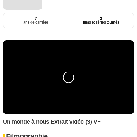
7
3
ans de carrière
films et séries tournés
Un monde à nous Extrait vidéo (3) VF
Filmographie