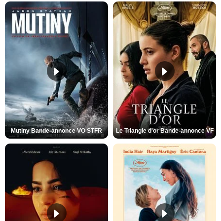
Mutiny Bande-annonce VO STFR
Le Triangle d'or Bande-annonce VF