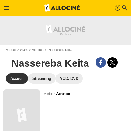
profil
menu
search
Accueil
Stars
Actrices
Nassereba Keita
Nassereba Keita
Accueil
Streaming
VOD, DVD
Métier
Actrice