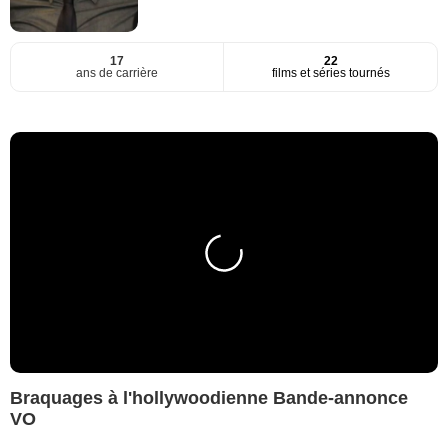
17
22
ans de carrière
films et séries tournés
Braquages à l'hollywoodienne Bande-annonce
VO