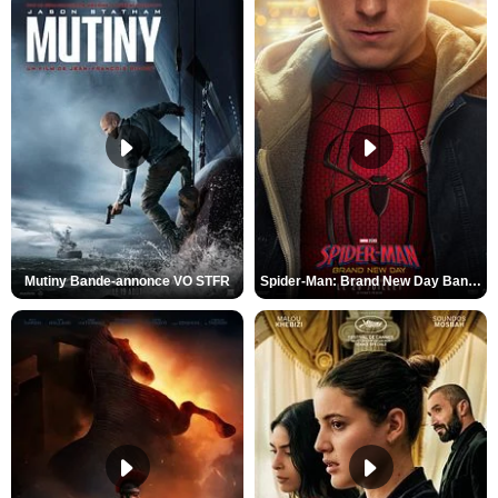
Mutiny Bande-annonce VO STFR
Spider-Man: Brand New Day Bande-annonce VO STFR