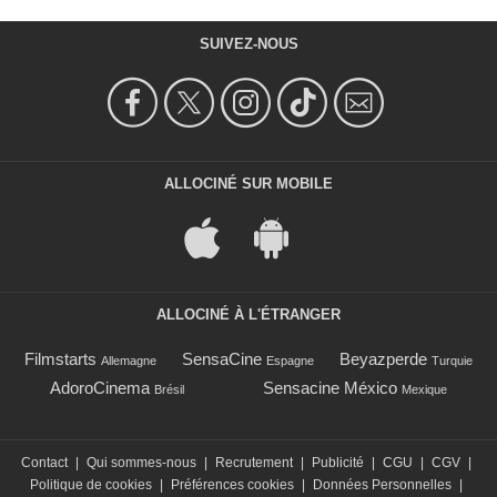
SUIVEZ-NOUS
ALLOCINÉ SUR MOBILE
ALLOCINÉ À L'ÉTRANGER
Filmstarts
SensaCine
Beyazperde
Allemagne
Espagne
Turquie
AdoroCinema
Sensacine México
Brésil
Mexique
Contact
|
Qui sommes-nous
|
Recrutement
|
Publicité
|
CGU
|
CGV
|
Politique de cookies
|
Préférences cookies
|
Données Personnelles
|