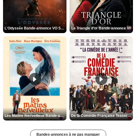
L'Odyssée Bande-annonce VO STFR
Le Triangle d'or Bande-annonce VF
Les Matins merveilleux Bande-annonce VF
De la Comédie-Française Teaser VF
Bandes-annonces à ne pas manquer