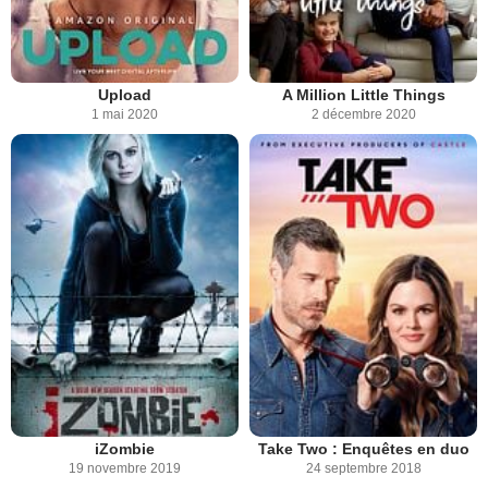
Upload
A Million Little Things
1 mai 2020
2 décembre 2020
iZombie
Take Two : Enquêtes en duo
19 novembre 2019
24 septembre 2018