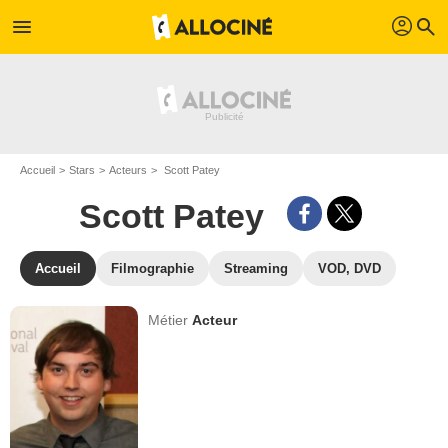
profil
menu
search
Accueil
Stars
Acteurs
Scott Patey
Scott Patey
Accueil
Filmographie
Streaming
VOD, DVD
Métier
Acteur