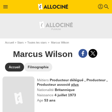
profil
menu
search
Accueil
Stars
Toutes les stars
Marcus Wilson
Marcus Wilson
Accueil
Filmographie
Métiers
Producteur délégué
,
Producteur
,
Producteur associé
plus
Nationalité
Britannique
Naissance
4 juillet 1973
Age
53
ans