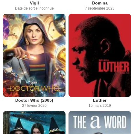
Vigil
Domina
Date de sortie inconnue
7 septembre 2023
Doctor Who (2005)
Luther
27 février 2020
15 mars 2019