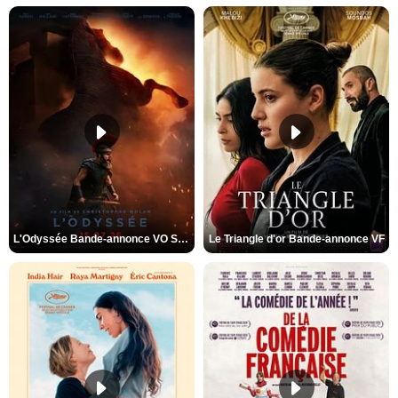
L'Odyssée Bande-annonce VO STFR
Le Triangle d'or Bande-annonce VF