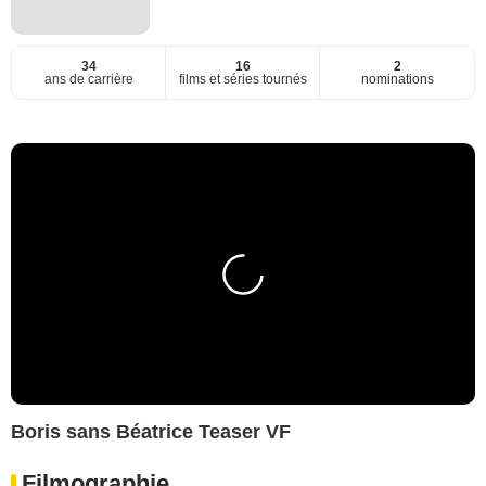
34
16
2
ans de carrière
films et séries tournés
nominations
Boris sans Béatrice Teaser VF
Filmographie