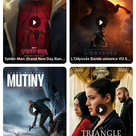
Spider-Man: Brand New Day Bande-annonce VO STFR
L'Odyssée Bande-annonce VO STFR