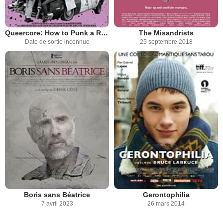
Queercore: How to Punk a Revolution
The Misandrists
Date de sortie inconnue
25 septembre 2018
Boris sans Béatrice
Gerontophilia
7 avril 2023
26 mars 2014