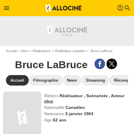
profil
menu
search
Accueil
Stars
Réalisateurs
Réalisateur canadien
Bruce LaBruce
Bruce LaBruce
Accueil
Filmographie
News
Streaming
Récompen
Métiers
Réalisateur
,
Scénariste
,
Acteur
plus
Nationalité
Canadien
Naissance
3 janvier 1964
Age
62
ans