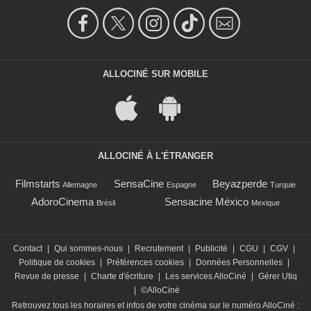
ALLOCINÉ SUR MOBILE
ALLOCINÉ À L'ÉTRANGER
Filmstarts
SensaCine
Beyazperde
Allemagne
Espagne
Turquie
AdoroCinema
Sensacine México
Brésil
Mexique
Contact
|
Qui sommes-nous
|
Recrutement
|
Publicité
|
CGU
|
CGV
|
Politique de cookies
|
Préférences cookies
|
Données Personnelles
|
Revue de presse
|
Charte d'écriture
|
Les services AlloCiné
|
Gérer Utiq
|
©AlloCiné
Retrouvez tous les horaires et infos de votre cinéma sur le numéro AlloCiné :