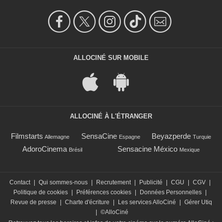
ALLOCINÉ SUR MOBILE
ALLOCINÉ À L'ÉTRANGER
Filmstarts
SensaCine
Beyazperde
Allemagne
Espagne
Turquie
AdoroCinema
Sensacine México
Brésil
Mexique
Contact
|
Qui sommes-nous
|
Recrutement
|
Publicité
|
CGU
|
CGV
|
Politique de cookies
|
Préférences cookies
|
Données Personnelles
|
Revue de presse
|
Charte d'écriture
|
Les services AlloCiné
|
Gérer Utiq
|
©AlloCiné