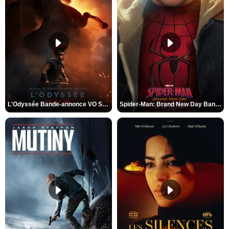
L'Odyssée Bande-annonce VO STFR
Spider-Man: Brand New Day Bande-annonce VO STFR