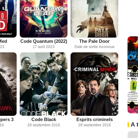
Med
Code Quantum (2022)
The Pale Door
023
17 avril 2023
Date de sortie inconnue
pers 3
Code Black
Esprits criminels
A 
018
28 septembre 2016
28 septembre 2016