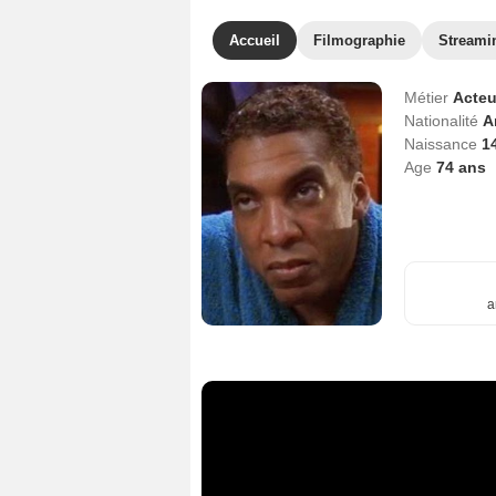
Accueil
Filmographie
Streami
Métier
Acteu
Nationalité
A
Naissance
14
Age
74
ans
a