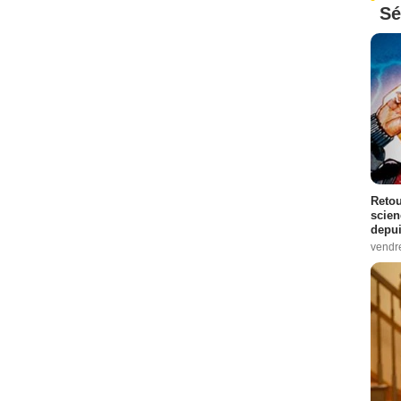
Sé
Retou
scien
depui
vendr