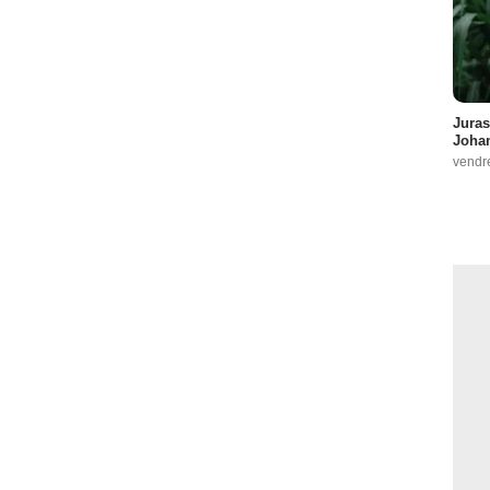
Juras
Johan
vendr