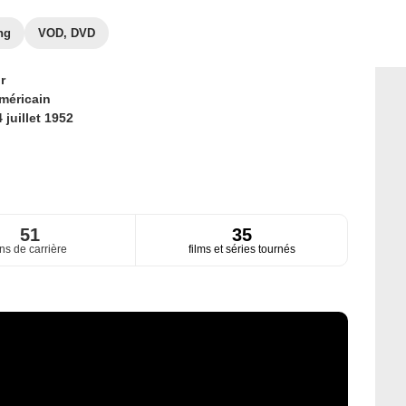
ng
VOD, DVD
r
méricain
 juillet 1952
51
35
ns de carrière
films et séries tournés