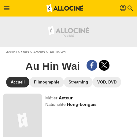
profil
menu
search
Accueil
Stars
Acteurs
Au Hin Wai
Au Hin Wai
Accueil
Filmographie
Streaming
VOD, DVD
Métier
Acteur
Nationalité
Hong-kongais