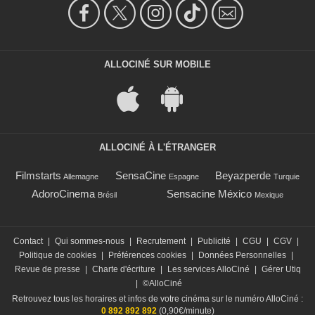
ALLOCINÉ SUR MOBILE
ALLOCINÉ À L'ÉTRANGER
Filmstarts
SensaCine
Beyazperde
Allemagne
Espagne
Turquie
AdoroCinema
Sensacine México
Brésil
Mexique
Contact
|
Qui sommes-nous
|
Recrutement
|
Publicité
|
CGU
|
CGV
|
Politique de cookies
|
Préférences cookies
|
Données Personnelles
|
Revue de presse
|
Charte d'écriture
|
Les services AlloCiné
|
Gérer Utiq
|
©AlloCiné
Retrouvez tous les horaires et infos de votre cinéma sur le numéro AlloCiné :
0 892 892 892
(0,90€/minute)