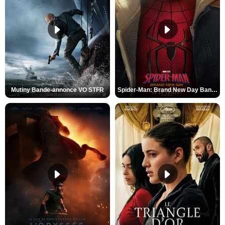
Mutiny Bande-annonce VO STFR
Spider-Man: Brand New Day Bande-annonce VO STFR