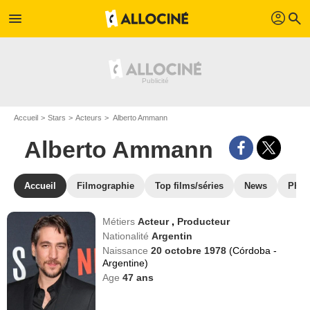
profil
menu
search
Accueil
Stars
Acteurs
Alberto Ammann
Alberto Ammann
Accueil
Filmographie
Top films/séries
News
Phot
Métiers
Acteur
,
Producteur
Nationalité
Argentin
Naissance
20 octobre 1978
(Córdoba -
Argentine)
Age
47
ans