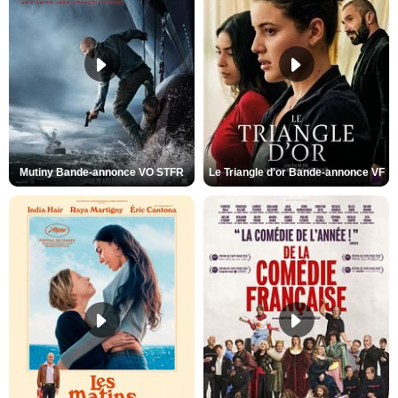
Mutiny Bande-annonce VO STFR
Le Triangle d'or Bande-annonce VF