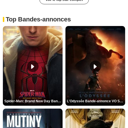
Top Bandes-annonces
Spider-Man: Brand New Day Bande-annonce VO STFR
L'Odyssée Bande-annonce VO STFR