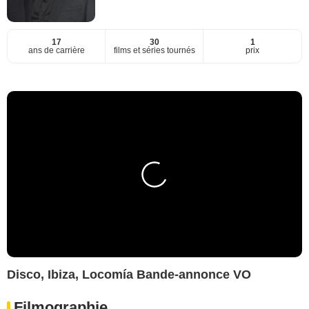
17
30
1
ans de carrière
films et séries tournés
prix
Disco, Ibiza, Locomía Bande-annonce VO
Filmographie