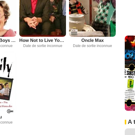
Mrs. Brown's Boys D'Movie
How Not to Live Your Life
Oncle Max
inconnue
Date de sortie inconnue
Date de sortie inconnue
u
A 
inconnue