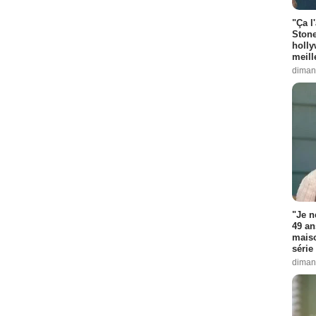
"Ça l
Stone
holly
meill
diman
"Je n
49 an
maiso
série 
diman