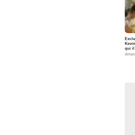
Exclu
Kevin
qui i
diman