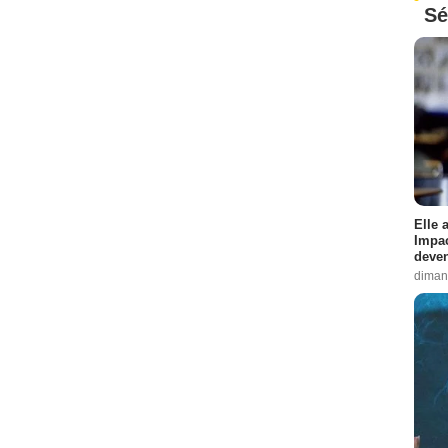
Sé
Elle 
Impac
deven
diman