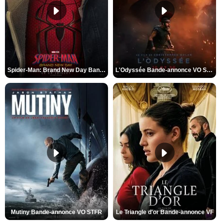
Spider-Man: Brand New Day Bande-annonce VO STFR
L'Odyssée Bande-annonce VO STFR
Mutiny Bande-annonce VO STFR
Le Triangle d'or Bande-annonce VF