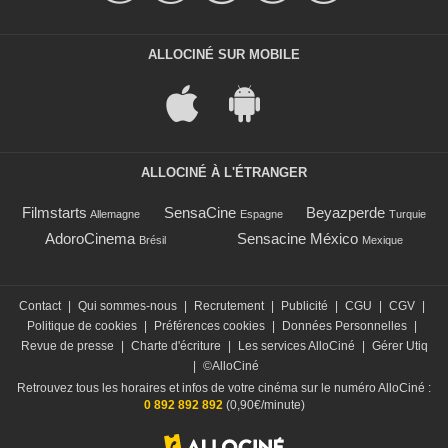
ALLOCINÉ SUR MOBILE
ALLOCINÉ À L'ÉTRANGER
Filmstarts
SensaCine
Beyazperde
Allemagne
Espagne
Turquie
AdoroCinema
Sensacine México
Brésil
Mexique
Contact
|
Qui sommes-nous
|
Recrutement
|
Publicité
|
CGU
|
CGV
|
Politique de cookies
|
Préférences cookies
|
Données Personnelles
|
Revue de presse
|
Charte d'écriture
|
Les services AlloCiné
|
Gérer Utiq
|
©AlloCiné
Retrouvez tous les horaires et infos de votre cinéma sur le numéro AlloCiné :
0 892 892 892
(0,90€/minute)