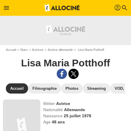
profil
menu
search
Accueil
Stars
Actrices
Actrice allemande
Lisa Maria Potthoff
Lisa Maria Potthoff
Accueil
Filmographie
Photos
Streaming
VOD, DV
Métier
Actrice
Nationalité
Allemande
Naissance
25 juillet 1978
Age
48
ans