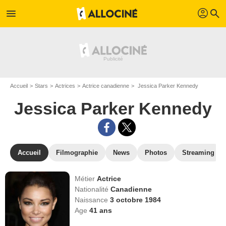
profil
menu
search
Accueil
Stars
Actrices
Actrice canadienne
Jessica Parker Kennedy
Jessica Parker Kennedy
Accueil
Filmographie
News
Photos
Streaming
Métier
Actrice
Nationalité
Canadienne
Naissance
3 octobre 1984
Age
41
ans