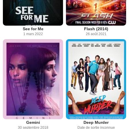
See for Me
Flash (2014)
1 mars 2022
26 août 2021
Gemini
Deep Murder
30 septembre 2018
Date de sortie inconnue