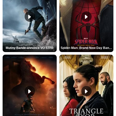
Mutiny Bande-annonce VO STFR
Spider-Man: Brand New Day Bande-annonce VO STFR