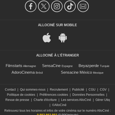
ALLOCINÉ SUR MOBILE
ALLOCINÉ À L'ÉTRANGER
Filmstarts
SensaCine
Beyazperde
Allemagne
Espagne
Turquie
AdoroCinema
Sensacine México
Brésil
Mexique
Contact
|
Qui sommes-nous
|
Recrutement
|
Publicité
|
CGU
|
CGV
|
Politique de cookies
|
Préférences cookies
|
Données Personnelles
|
Revue de presse
|
Charte d'écriture
|
Les services AlloCiné
|
Gérer Utiq
|
©AlloCiné
Retrouvez tous les horaires et infos de votre cinéma sur le numéro AlloCiné :