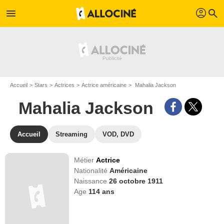
profil
menu
search
Accueil
Stars
Actrices
Actrice américaine
Mahalia Jackson
Mahalia Jackson
Accueil
Streaming
VOD, DVD
Métier
Actrice
Nationalité
Américaine
Naissance
26 octobre 1911
Age
114
ans