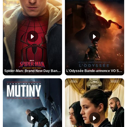
Spider-Man: Brand New Day Bande-annonce VO STFR
L'Odyssée Bande-annonce VO STFR