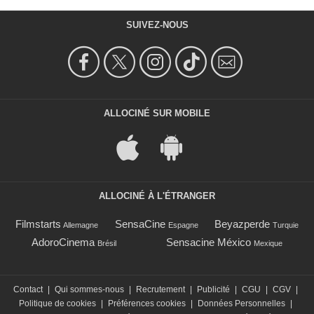
SUIVEZ-NOUS
ALLOCINÉ SUR MOBILE
ALLOCINÉ À L'ÉTRANGER
Filmstarts
SensaCine
Beyazperde
Allemagne
Espagne
Turquie
AdoroCinema
Sensacine México
Brésil
Mexique
Contact
|
Qui sommes-nous
|
Recrutement
|
Publicité
|
CGU
|
CGV
|
Politique de cookies
|
Préférences cookies
|
Données Personnelles
|