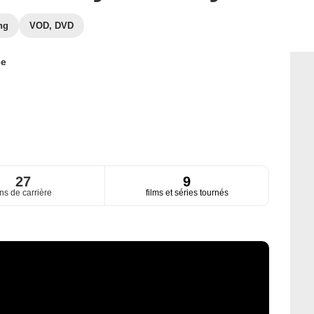
ng
VOD, DVD
ce
27
9
ns de carrière
films et séries tournés