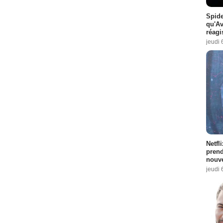
Spide
qu'A
réagi
jeudi 
Netfl
prend
nouve
jeudi 