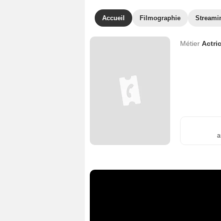
Accueil
Filmographie
Streami
Métier
Actri
a