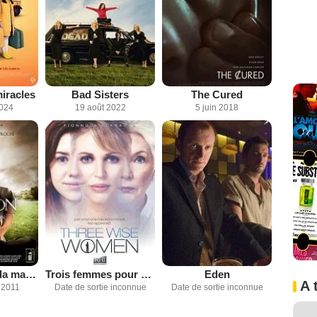
iracles
Bad Sisters
The Cured
2024
19 août 2022
5 juin 2018
The Last Son, la malédiction
Trois femmes pour un destin
Eden
A 
 2011
Date de sortie inconnue
Date de sortie inconnue