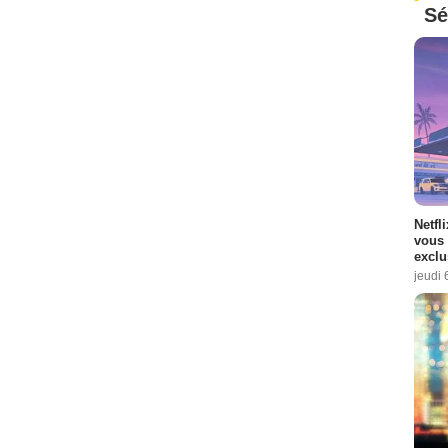
Sé
Netfl
vous 
exclu
jeudi 