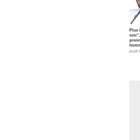
Plus 
voir"
prenn
homm
jeudi 