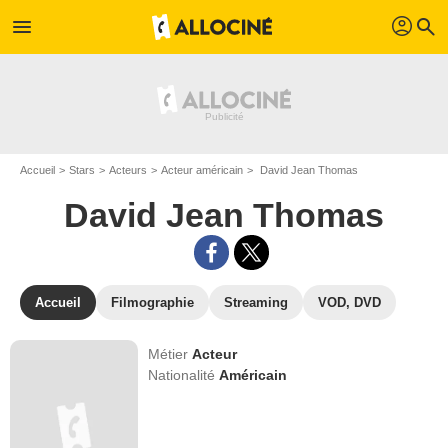
profil
menu
search
Accueil
Stars
Acteurs
Acteur américain
David Jean Thomas
David Jean Thomas
Accueil
Filmographie
Streaming
VOD, DVD
Métier
Acteur
Nationalité
Américain