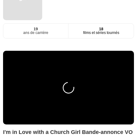
19
18
ans de carrière
films et séries tournés
I'm in Love with a Church Girl Bande-annonce VO