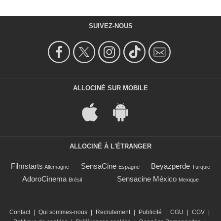
SUIVEZ-NOUS
ALLOCINÉ SUR MOBILE
ALLOCINÉ À L'ÉTRANGER
Filmstarts
SensaCine
Beyazperde
Allemagne
Espagne
Turquie
AdoroCinema
Sensacine México
Brésil
Mexique
Contact
|
Qui sommes-nous
|
Recrutement
|
Publicité
|
CGU
|
CGV
|