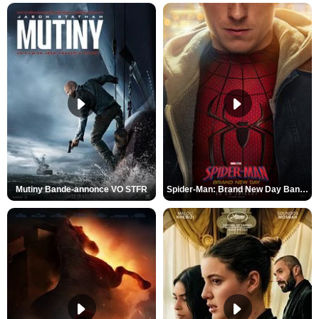
Mutiny Bande-annonce VO STFR
Spider-Man: Brand New Day Bande-annonce VO STFR