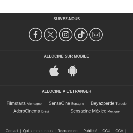
SUIVEZ-NOUS
ALLOCINÉ SUR MOBILE
ALLOCINÉ À L'ÉTRANGER
Filmstarts
SensaCine
Beyazperde
Allemagne
Espagne
Turquie
AdoroCinema
Sensacine México
Brésil
Mexique
Contact
|
Qui sommes-nous
|
Recrutement
|
Publicité
|
CGU
|
CGV
|