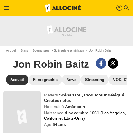
profil
menu
search
Accueil
Stars
Scénaristes
Scénariste américain
Jon Robin Baitz
Jon Robin Baitz
Accueil
Filmographie
News
Streaming
VOD, DVD
Métiers
Scénariste
,
Producteur délégué
,
Créateur
plus
Nationalité
Américain
Naissance
4 novembre 1961
(Los Angeles,
Californie, Etats-Unis)
Age
64
ans