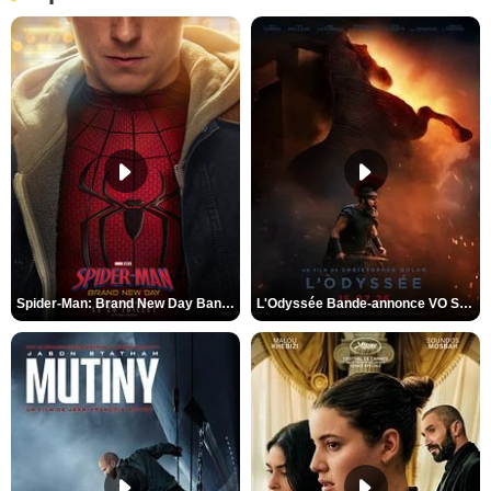
Spider-Man: Brand New Day Bande-annonce VO STFR
L'Odyssée Bande-annonce VO STFR