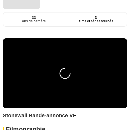
33
3
ans de carrière
films et séries tournés
Stonewall Bande-annonce VF
Filmographie