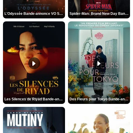
L'Odyssée Bande-annonce VO STFR
Spider-Man: Brand New Day Bande-annonce VO STFR
Les Silences de Riyad Bande-annonce VO STFR
Des Fleurs pour Tokyo Bande-annonce VO STFR