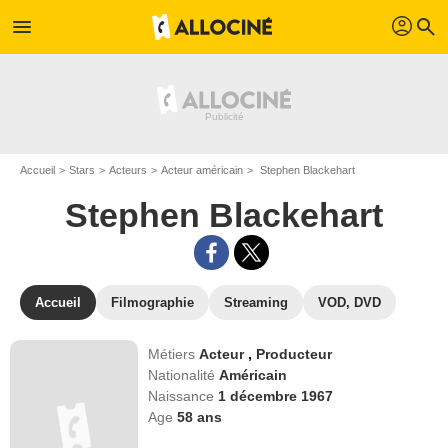
profil
menu
search
Accueil
Stars
Acteurs
Acteur américain
Stephen Blackehart
Stephen Blackehart
Accueil
Filmographie
Streaming
VOD, DVD
Métiers
Acteur
,
Producteur
Nationalité
Américain
Naissance
1 décembre 1967
Age
58
ans