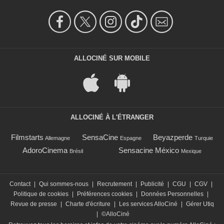
ALLOCINÉ SUR MOBILE
ALLOCINÉ À L'ÉTRANGER
Filmstarts
SensaCine
Beyazperde
Allemagne
Espagne
Turquie
AdoroCinema
Sensacine México
Brésil
Mexique
Contact
|
Qui sommes-nous
|
Recrutement
|
Publicité
|
CGU
|
CGV
|
Politique de cookies
|
Préférences cookies
|
Données Personnelles
|
Revue de presse
|
Charte d'écriture
|
Les services AlloCiné
|
Gérer Utiq
|
©AlloCiné