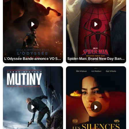
L'Odyssée Bande-annonce VO STFR
Spider-Man: Brand New Day Bande-annonce VO STFR