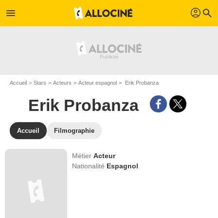
profil
menu
search
Accueil
Stars
Acteurs
Acteur espagnol
Erik Probanza
Erik Probanza
Accueil
Filmographie
Métier
Acteur
Nationalité
Espagnol