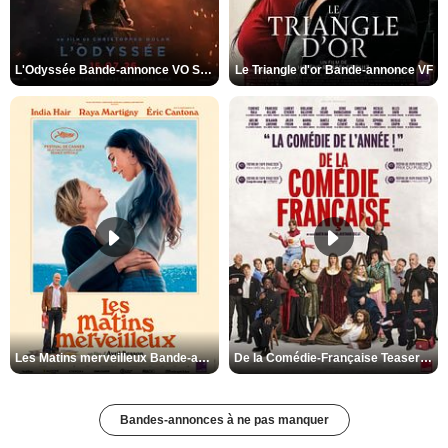
L'Odyssée Bande-annonce VO STFR
Le Triangle d'or Bande-annonce VF
Les Matins merveilleux Bande-annonce VF
De la Comédie-Française Teaser VF
Bandes-annonces à ne pas manquer