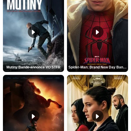
Mutiny Bande-annonce VO STFR
Spider-Man: Brand New Day Bande-annonce VO STFR