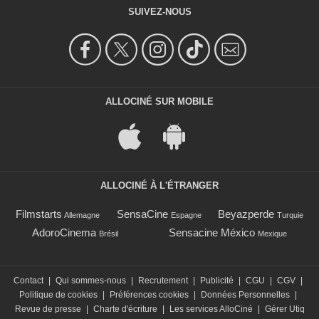
SUIVEZ-NOUS
ALLOCINÉ SUR MOBILE
ALLOCINÉ À L'ÉTRANGER
Filmstarts
SensaCine
Beyazperde
Allemagne
Espagne
Turquie
AdoroCinema
Sensacine México
Brésil
Mexique
Contact
|
Qui sommes-nous
|
Recrutement
|
Publicité
|
CGU
|
CGV
|
Politique de cookies
|
Préférences cookies
|
Données Personnelles
|
Revue de presse
|
Charte d'écriture
|
Les services AlloCiné
|
Gérer Utiq