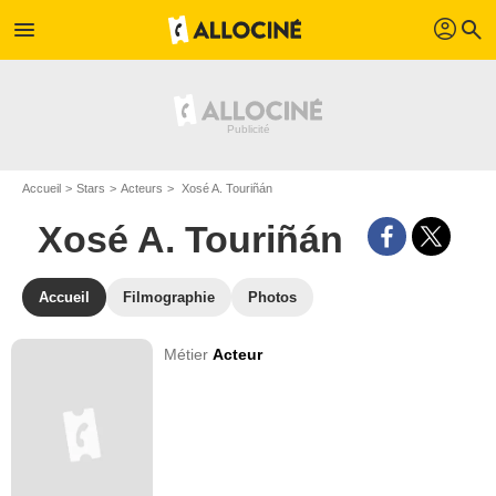
profil
menu
search
Accueil
Stars
Acteurs
Xosé A. Touriñán
Xosé A. Touriñán
Accueil
Filmographie
Photos
Métier
Acteur