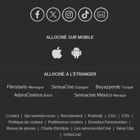
ALLOCINÉ SUR MOBILE
ALLOCINÉ À L'ÉTRANGER
Filmstarts
SensaCine
Beyazperde
Allemagne
Espagne
Turquie
AdoroCinema
Sensacine México
Brésil
Mexique
Contact
|
Qui sommes-nous
|
Recrutement
|
Publicité
|
CGU
|
CGV
|
Politique de cookies
|
Préférences cookies
|
Données Personnelles
|
Revue de presse
|
Charte d'écriture
|
Les services AlloCiné
|
Gérer Utiq
|
©AlloCiné