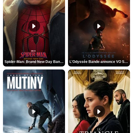
Spider-Man: Brand New Day Bande-annonce VO STFR
L'Odyssée Bande-annonce VO STFR