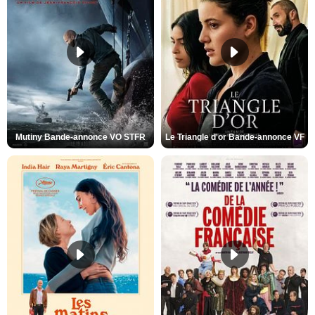
Mutiny Bande-annonce VO STFR
Le Triangle d'or Bande-annonce VF