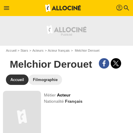
profil
menu
search
Accueil
Stars
Acteurs
Acteur français
Melchior Derouet
Melchior Derouet
Accueil
Filmographie
Métier
Acteur
Nationalité
Français