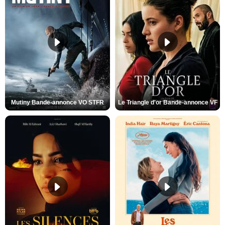
Mutiny Bande-annonce VO STFR
Le Triangle d'or Bande-annonce VF