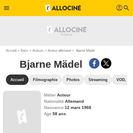
profil
menu
search
Accueil
Stars
Acteurs
Acteur allemand
Bjarne Mädel
Bjarne Mädel
Accueil
Filmographie
Photos
Streaming
VOD, DV
Métier
Acteur
Nationalité
Allemand
Naissance
12 mars 1968
Age
58
ans