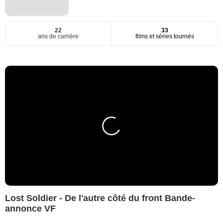
22
33
ans de carrière
films et séries tournés
Lost Soldier - De l'autre côté du front Bande-
annonce VF