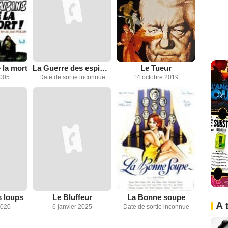
 la mort
La Guerre des espions
Le Tueur
2005
Date de sortie inconnue
14 octobre 2019
 loups
Le Bluffeur
La Bonne soupe
A 
2020
6 janvier 2025
Date de sortie inconnue