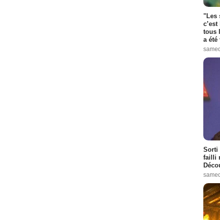
"Les 
c’est
tous 
a été 
samed
Sorti
failli
Décou
samed