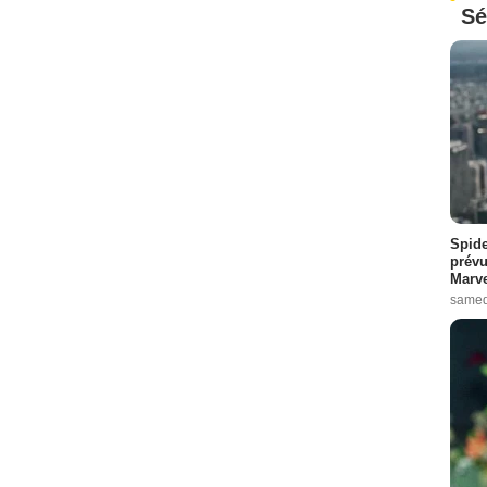
Sé
Spide
prévu
Marve
samed