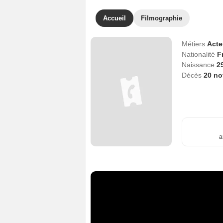
Accueil
Filmographie
Métiers
Act
Nationalité
F
Naissance
2
Décès
20 n
a