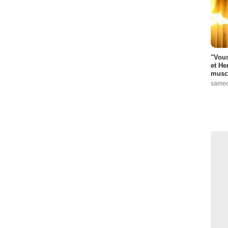
"Vous
et He
muscl
samed