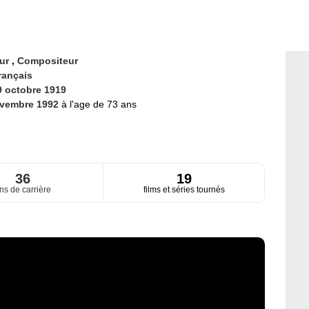
eur
,
Compositeur
rançais
9 octobre 1919
ovembre 1992
à l'age de 73 ans
36
19
ns de carrière
films et séries tournés