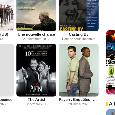
 (US)
Une nouvelle chance
Casting By
013
21 novembre 2012
Date de sortie inconnue
nocence
The Artist
Psych : Enquêteur malgré lui
A 
2022
12 octobre 2011
29 février 2020