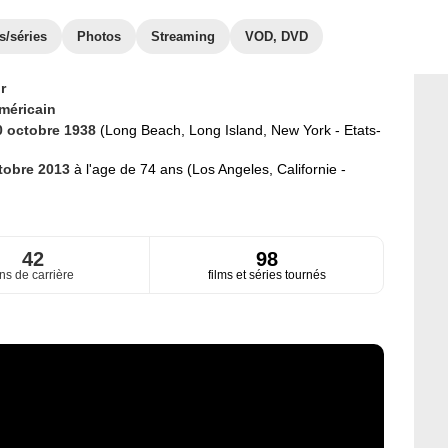
s/séries
Photos
Streaming
VOD, DVD
r
méricain
0 octobre 1938
(Long Beach, Long Island, New York - Etats-
tobre 2013
à l'age de 74 ans (Los Angeles, Californie -
42
98
ns de carrière
films et séries tournés