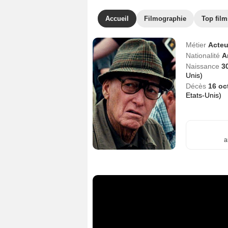
Accueil
Filmographie
Top film
Métier
Acteu
Nationalité
A
Naissance
3
Unis)
Décès
16 oc
Etats-Unis)
a