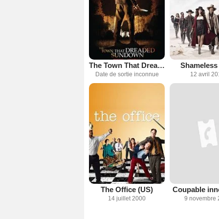
The Town That Dreaded Sundown
Shameless
Date de sortie inconnue
12 avril 2
The Office (US)
Coupable in
14 juillet 2000
9 novembre 