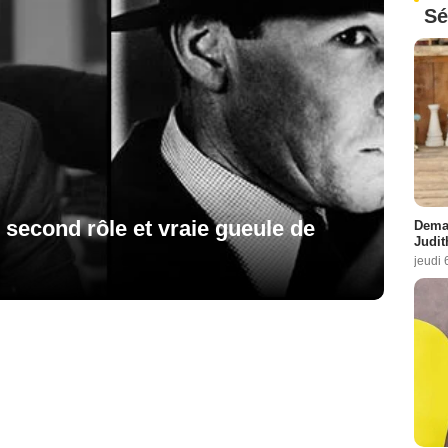
Sé
l second rôle et vraie gueule de
Demai
Judit
jeudi 