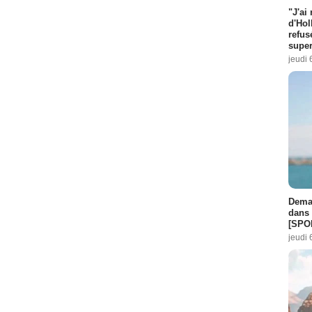
"J'ai
d'Hol
refus
super
jeudi 
Demai
dans 
[SPO
jeudi 