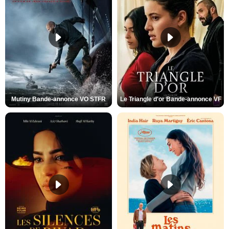
Mutiny Bande-annonce VO STFR
Le Triangle d'or Bande-annonce VF