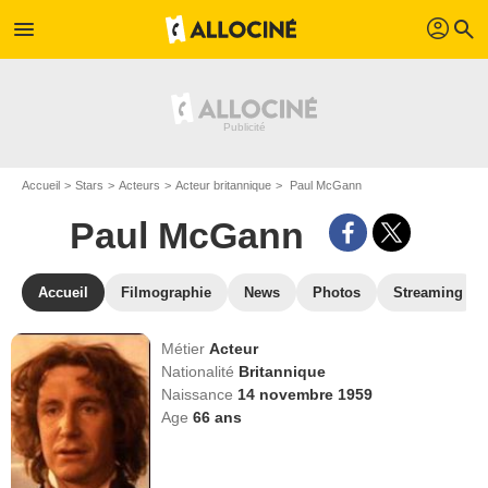
profil
menu
search
Accueil
Stars
Acteurs
Acteur britannique
Paul McGann
Paul McGann
Accueil
Filmographie
News
Photos
Streaming
Métier
Acteur
Nationalité
Britannique
Naissance
14 novembre 1959
Age
66
ans