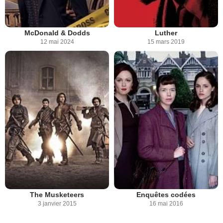
McDonald & Dodds
Luther
12 mai 2024
15 mars 2019
The Musketeers
Enquêtes codées
3 janvier 2015
16 mai 2016