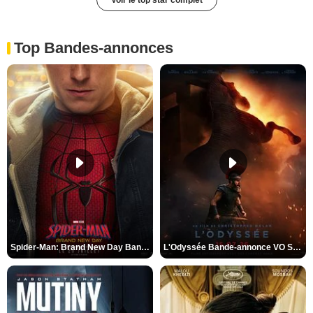
Top Bandes-annonces
Spider-Man: Brand New Day Bande-annonce VO STFR
L'Odyssée Bande-annonce VO STFR