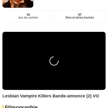
38
37
ans de carrière
films et séries tournés
Lesbian Vampire Killers Bande-annonce (2) VO
Filmographie