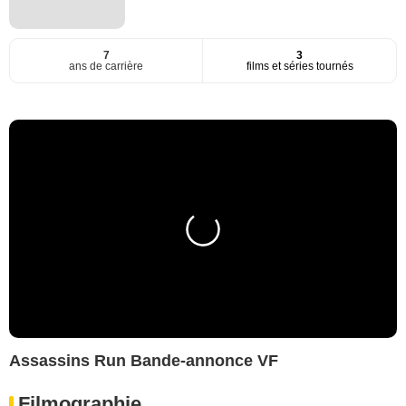
7
3
ans de carrière
films et séries tournés
Assassins Run Bande-annonce VF
Filmographie