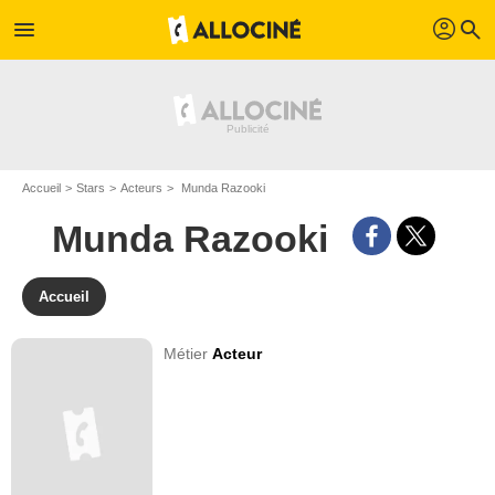
profil
menu
search
Accueil
Stars
Acteurs
Munda Razooki
Munda Razooki
Accueil
Métier
Acteur