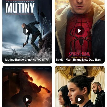
Mutiny Bande-annonce VO STFR
Spider-Man: Brand New Day Bande-annonce VO STFR