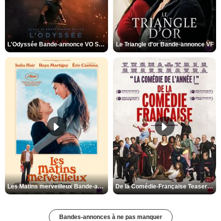
L'Odyssée Bande-annonce VO STFR
Le Triangle d'or Bande-annonce VF
Les Matins merveilleux Bande-annonce VF
De la Comédie-Française Teaser VF
Bandes-annonces à ne pas manquer