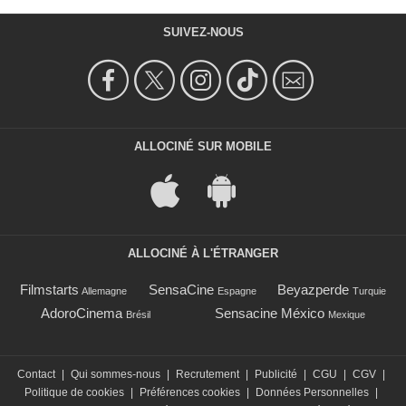
SUIVEZ-NOUS
ALLOCINÉ SUR MOBILE
ALLOCINÉ À L'ÉTRANGER
Filmstarts
SensaCine
Beyazperde
Allemagne
Espagne
Turquie
AdoroCinema
Sensacine México
Brésil
Mexique
Contact
|
Qui sommes-nous
|
Recrutement
|
Publicité
|
CGU
|
CGV
|
Politique de cookies
|
Préférences cookies
|
Données Personnelles
|