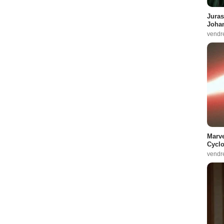
Juras
Johan
vendr
Marve
Cyclo
vendr