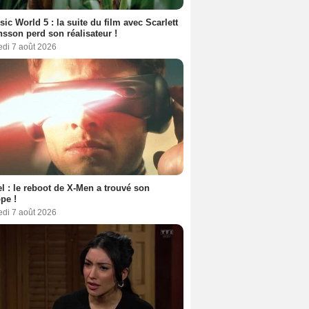
sic World 5 : la suite du film avec Scarlett
sson perd son réalisateur !
edi 7 août 2026
l : le reboot de X-Men a trouvé son
pe !
edi 7 août 2026