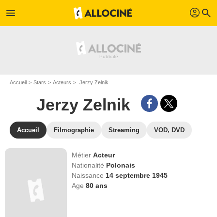
profil
menu
search
Accueil
Stars
Acteurs
Jerzy Zelnik
Jerzy Zelnik
Accueil
Filmographie
Streaming
VOD, DVD
Métier
Acteur
Nationalité
Polonais
Naissance
14 septembre 1945
Age
80
ans