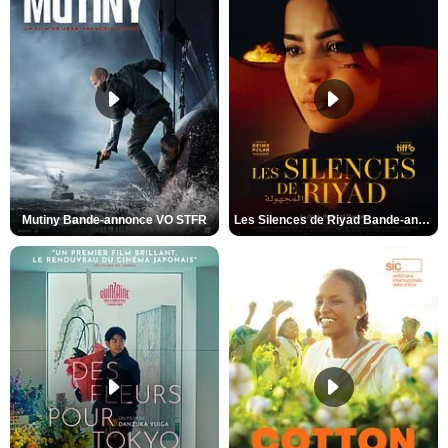
Mutiny Bande-annonce VO STFR
Les Silences de Riyad Bande-annonce VO STFR