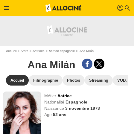
profil
menu
search
Accueil
Stars
Actrices
Actrice espagnole
Ana Milán
Ana Milán
Accueil
Filmographie
Photos
Streaming
VOD, DV
Métier
Actrice
Nationalité
Espagnole
Naissance
3 novembre 1973
Age
52
ans