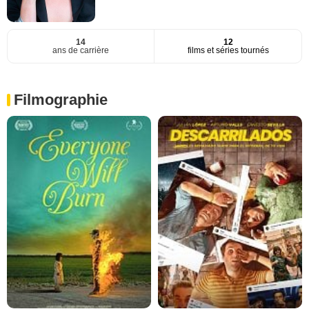
14
12
ans de carrière
films et séries tournés
Filmographie