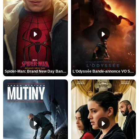
Spider-Man: Brand New Day Bande-annonce VO STFR
L'Odyssée Bande-annonce VO STFR