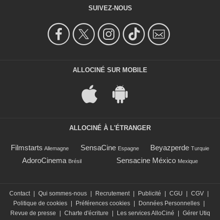
SUIVEZ-NOUS
ALLOCINÉ SUR MOBILE
ALLOCINÉ À L'ÉTRANGER
Filmstarts
SensaCine
Beyazperde
Allemagne
Espagne
Turquie
AdoroCinema
Sensacine México
Brésil
Mexique
Contact
|
Qui sommes-nous
|
Recrutement
|
Publicité
|
CGU
|
CGV
|
Politique de cookies
|
Préférences cookies
|
Données Personnelles
|
Revue de presse
|
Charte d'écriture
|
Les services AlloCiné
|
Gérer Utiq