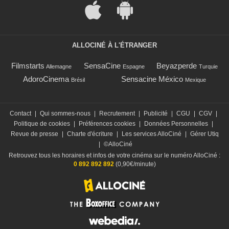
ALLOCINÉ À L'ÉTRANGER
Filmstarts
SensaCine
Beyazperde
Allemagne
Espagne
Turquie
AdoroCinema
Sensacine México
Brésil
Mexique
Contact
|
Qui sommes-nous
|
Recrutement
|
Publicité
|
CGU
|
CGV
|
Politique de cookies
|
Préférences cookies
|
Données Personnelles
|
Revue de presse
|
Charte d'écriture
|
Les services AlloCiné
|
Gérer Utiq
|
©AlloCiné
Retrouvez tous les horaires et infos de votre cinéma sur le numéro AlloCiné :
0 892 892 892
(0,90€/minute)