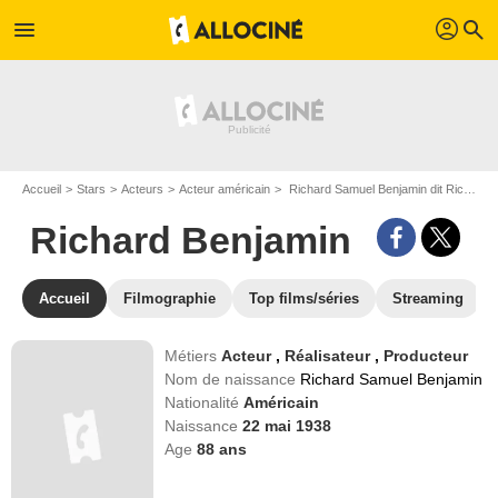
profil
menu
search
Accueil
Stars
Acteurs
Acteur américain
Richard Samuel Benjamin dit Richard Benjamin
Richard Benjamin
Accueil
Filmographie
Top films/séries
Streaming
Métiers
Acteur
,
Réalisateur
,
Producteur
Nom de naissance
Richard Samuel Benjamin
Nationalité
Américain
Naissance
22 mai 1938
Age
88
ans