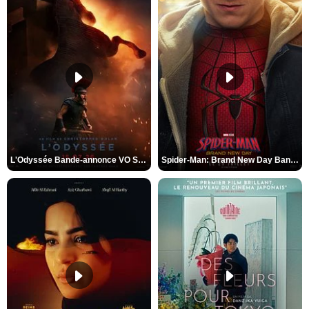
L'Odyssée Bande-annonce VO STFR
Spider-Man: Brand New Day Bande-annonce VO STFR