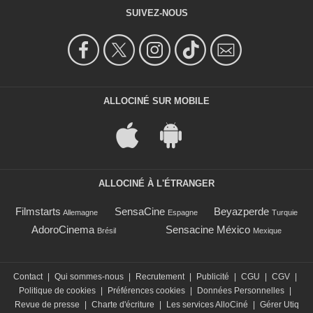
SUIVEZ-NOUS
ALLOCINÉ SUR MOBILE
ALLOCINÉ À L'ÉTRANGER
Filmstarts
SensaCine
Beyazperde
Allemagne
Espagne
Turquie
AdoroCinema
Sensacine México
Brésil
Mexique
Contact
|
Qui sommes-nous
|
Recrutement
|
Publicité
|
CGU
|
CGV
|
Politique de cookies
|
Préférences cookies
|
Données Personnelles
|
Revue de presse
|
Charte d'écriture
|
Les services AlloCiné
|
Gérer Utiq