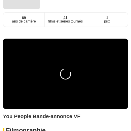
69
41
1
ans de carrière
films et séries tournés
prix
You People Bande-annonce VF
Filmographie