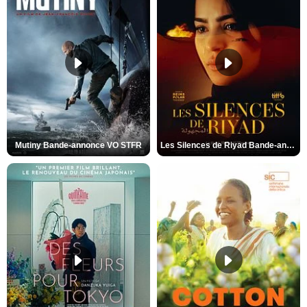
Mutiny Bande-annonce VO STFR
Les Silences de Riyad Bande-annonce VO STFR