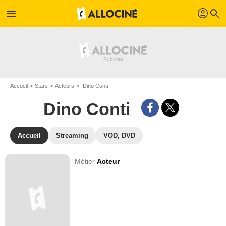
profil
menu
search
Accueil
Stars
Acteurs
Dino Conti
Dino Conti
Accueil
Streaming
VOD, DVD
Métier
Acteur