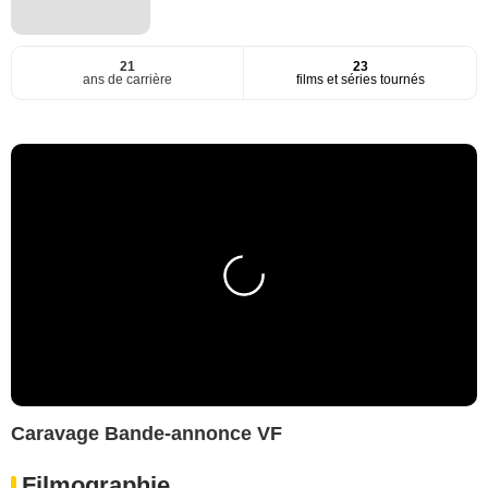
21
23
ans de carrière
films et séries tournés
Caravage Bande-annonce VF
Filmographie