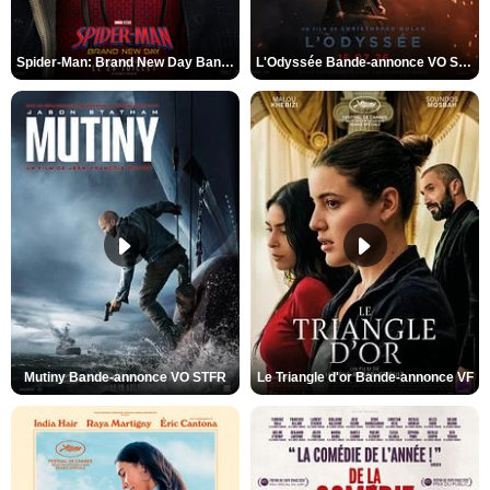
Spider-Man: Brand New Day Bande-annonce VO STFR
L'Odyssée Bande-annonce VO STFR
Mutiny Bande-annonce VO STFR
Le Triangle d'or Bande-annonce VF