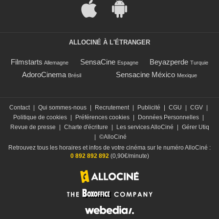
ALLOCINÉ À L'ÉTRANGER
Filmstarts
SensaCine
Beyazperde
Allemagne
Espagne
Turquie
AdoroCinema
Sensacine México
Brésil
Mexique
Contact
|
Qui sommes-nous
|
Recrutement
|
Publicité
|
CGU
|
CGV
|
Politique de cookies
|
Préférences cookies
|
Données Personnelles
|
Revue de presse
|
Charte d'écriture
|
Les services AlloCiné
|
Gérer Utiq
|
©AlloCiné
Retrouvez tous les horaires et infos de votre cinéma sur le numéro AlloCiné :
0 892 892 892
(0,90€/minute)