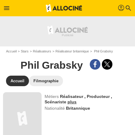
profil
menu
search
Accueil
Stars
Réalisateurs
Réalisateur britannique
Phil Grabsky
Phil Grabsky
Accueil
Filmographie
Métiers
Réalisateur
,
Producteur
,
Scénariste
plus
Nationalité
Britannique