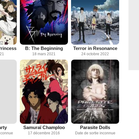
Princess
B: The Beginning
Terror in Resonance
021
18 mars 2021
24 octobre 2022
rty
Samuraï Champloo
Parasite Dolls
inconnue
17 décembre 2016
Date de sortie inconnue