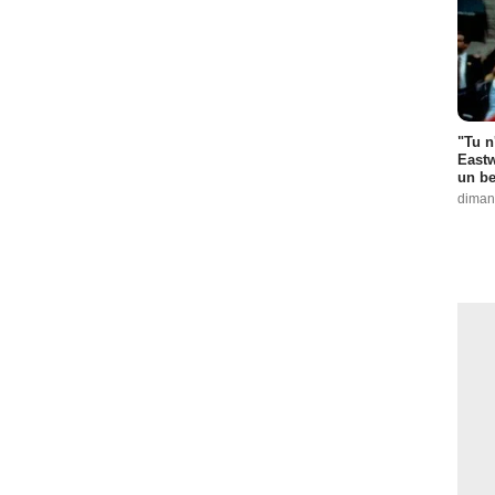
"Tu n
Eastw
un be
diman