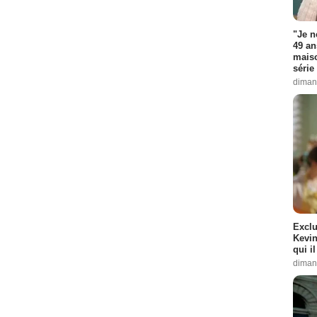
"Je n
49 an
maiso
série 
diman
Exclu
Kevin
qui i
diman