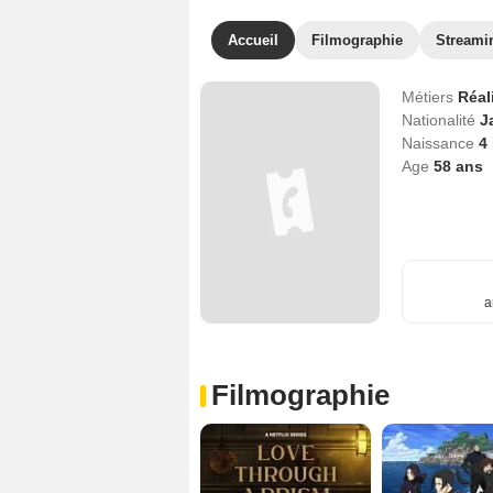
Accueil
Filmographie
Streami
Métiers
Réal
Nationalité
J
Naissance
4
Age
58
ans
a
Filmographie