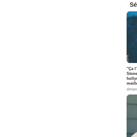
Sé
"Ça l
Stone
holly
meill
diman