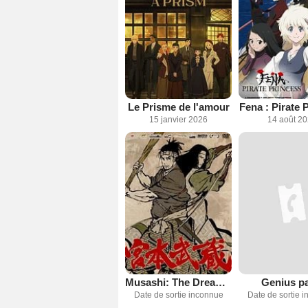
Le Prisme de l'amour
Fena : Pirate 
15 janvier 2026
14 août 2
Musashi: The Dream of the Last Samurai
Genius pa
Date de sortie inconnue
Date de sortie 