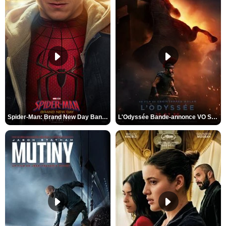
Spider-Man: Brand New Day Bande-annonce VO STFR
L'Odyssée Bande-annonce VO STFR