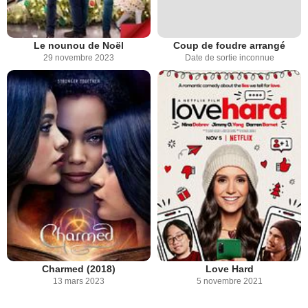
Le nounou de Noël
Coup de foudre arrangé
29 novembre 2023
Date de sortie inconnue
Charmed (2018)
Love Hard
13 mars 2023
5 novembre 2021