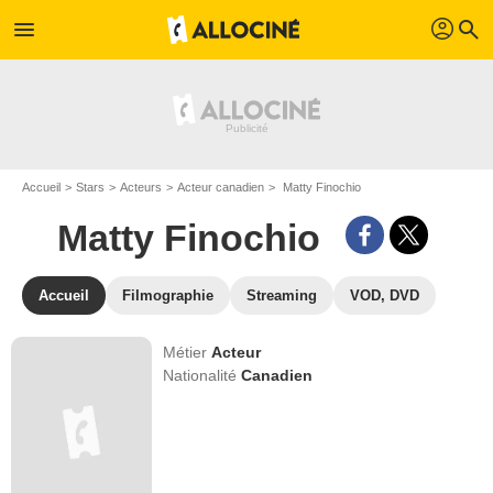
profil
menu
search
Accueil
Stars
Acteurs
Acteur canadien
Matty Finochio
Matty Finochio
Accueil
Filmographie
Streaming
VOD, DVD
Métier
Acteur
Nationalité
Canadien