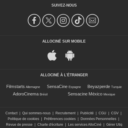
SUIVEZ-NOUS
ALLOCINÉ SUR MOBILE
ALLOCINÉ À L'ÉTRANGER
Filmstarts
SensaCine
Beyazperde
Allemagne
Espagne
Turquie
AdoroCinema
Sensacine México
Brésil
Mexique
Contact
|
Qui sommes-nous
|
Recrutement
|
Publicité
|
CGU
|
CGV
|
Politique de cookies
|
Préférences cookies
|
Données Personnelles
|
Revue de presse
|
Charte d'écriture
|
Les services AlloCiné
|
Gérer Utiq