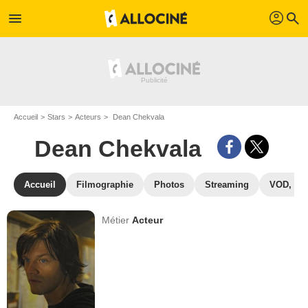
profil
menu
search
Accueil
Stars
Acteurs
Dean Chekvala
Dean Chekvala
Accueil
Filmographie
Photos
Streaming
VOD, DV
Métier
Acteur