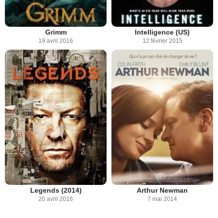
Grimm
Intelligence (US)
19 avril 2016
12 février 2015
Legends (2014)
Arthur Newman
20 avril 2016
7 mai 2014