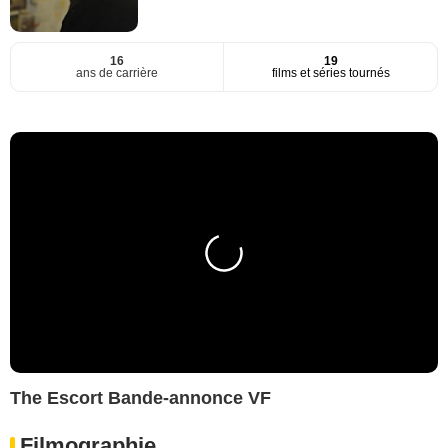
16
19
ans de carrière
films et séries tournés
The Escort Bande-annonce VF
Filmographie