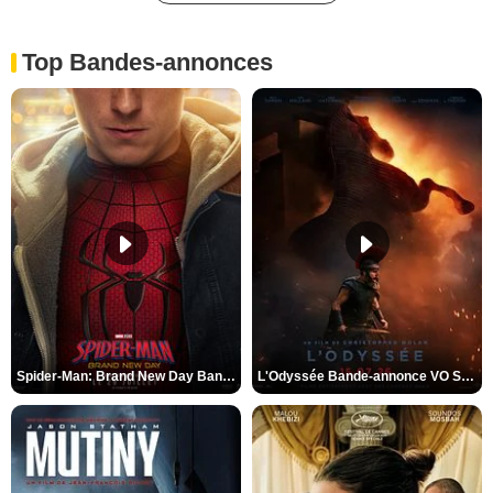
Top Bandes-annonces
Spider-Man: Brand New Day Bande-annonce VO STFR
L'Odyssée Bande-annonce VO STFR