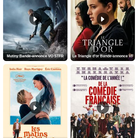
Mutiny Bande-annonce VO STFR
Le Triangle d'or Bande-annonce VF