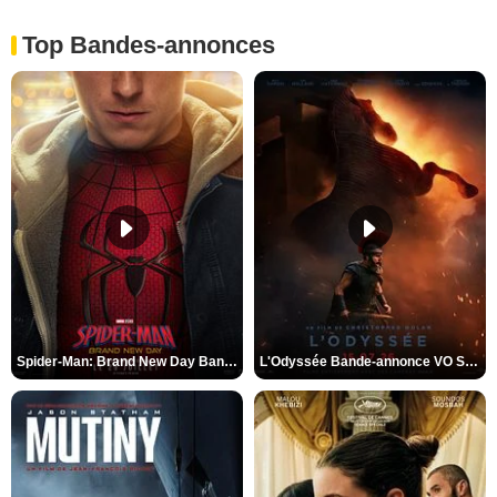
Top Bandes-annonces
Spider-Man: Brand New Day Bande-annonce VO STFR
L'Odyssée Bande-annonce VO STFR