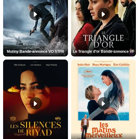
Mutiny Bande-annonce VO STFR
Le Triangle d'or Bande-annonce VF