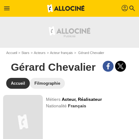
profil
menu
search
Accueil
Stars
Acteurs
Acteur français
Gérard Chevalier
Gérard Chevalier
Accueil
Filmographie
Métiers
Acteur,
Réalisateur
Nationalité
Français