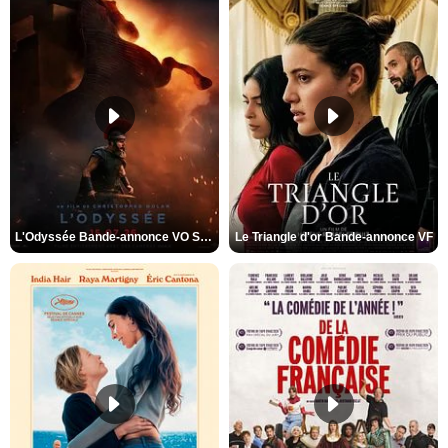
L'Odyssée Bande-annonce VO STFR
Le Triangle d'or Bande-annonce VF