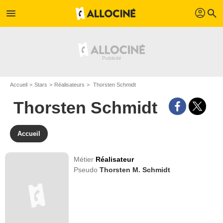
profil
menu
search
Accueil
Stars
Réalisateurs
Thorsten Schmidt
Thorsten Schmidt
Accueil
Métier
Réalisateur
Pseudo
Thorsten M. Schmidt