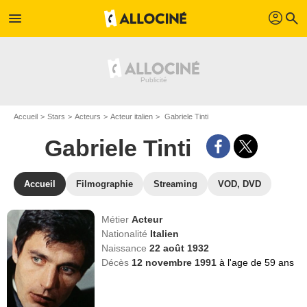
profil
menu
search
Accueil
Stars
Acteurs
Acteur italien
Gabriele Tinti
Gabriele Tinti
Accueil
Filmographie
Streaming
VOD, DVD
Métier
Acteur
Nationalité
Italien
Naissance
22 août 1932
Décès
12 novembre 1991
à l'age de 59 ans