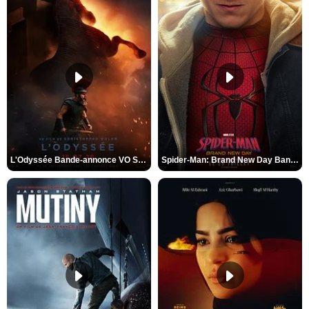
L'Odyssée Bande-annonce VO STFR
Spider-Man: Brand New Day Bande-annonce VO STFR