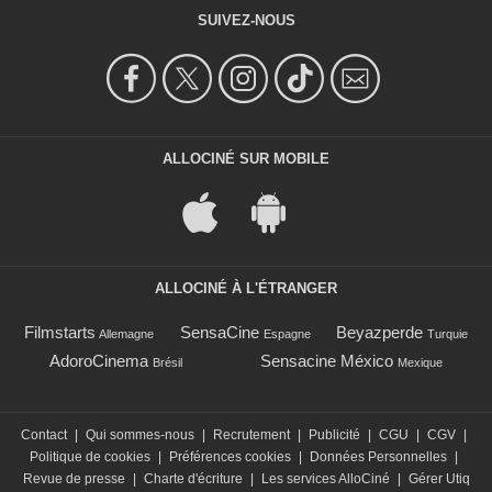
SUIVEZ-NOUS
ALLOCINÉ SUR MOBILE
ALLOCINÉ À L'ÉTRANGER
Filmstarts
SensaCine
Beyazperde
Allemagne
Espagne
Turquie
AdoroCinema
Sensacine México
Brésil
Mexique
Contact
|
Qui sommes-nous
|
Recrutement
|
Publicité
|
CGU
|
CGV
|
Politique de cookies
|
Préférences cookies
|
Données Personnelles
|
Revue de presse
|
Charte d'écriture
|
Les services AlloCiné
|
Gérer Utiq