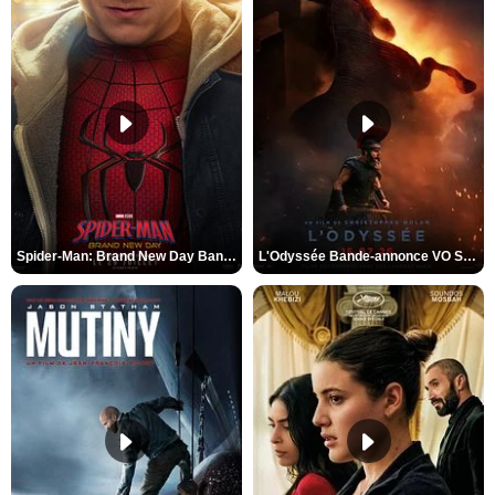
Spider-Man: Brand New Day Bande-annonce VO STFR
L'Odyssée Bande-annonce VO STFR