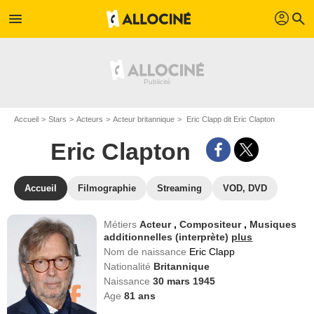
profil
menu
search
Accueil
Stars
Acteurs
Acteur britannique
Eric Clapp dit Eric Clapton
Eric Clapton
Accueil
Filmographie
Streaming
VOD, DVD
Métiers
Acteur
,
Compositeur
,
Musiques
additionnelles (interprète)
plus
Nom de naissance
Eric Clapp
Nationalité
Britannique
Naissance
30 mars 1945
Age
81
ans