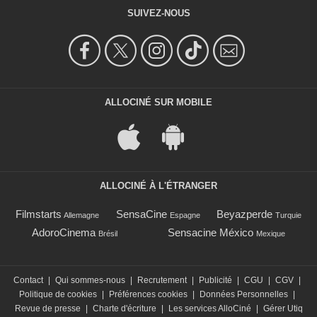
SUIVEZ-NOUS
ALLOCINÉ SUR MOBILE
ALLOCINÉ À L'ÉTRANGER
Filmstarts
SensaCine
Beyazperde
Allemagne
Espagne
Turquie
AdoroCinema
Sensacine México
Brésil
Mexique
Contact
|
Qui sommes-nous
|
Recrutement
|
Publicité
|
CGU
|
CGV
|
Politique de cookies
|
Préférences cookies
|
Données Personnelles
|
Revue de presse
|
Charte d'écriture
|
Les services AlloCiné
|
Gérer Utiq