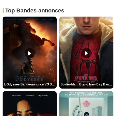
Top Bandes-annonces
L'Odyssée Bande-annonce VO STFR
Spider-Man: Brand New Day Bande-annonce VO STFR