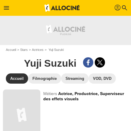
profil
menu
search
Accueil
Stars
Actrices
Yuji Suzuki
Yuji Suzuki
Accueil
Filmographie
Streaming
VOD, DVD
Métiers
Actrice,
Productrice,
Superviseur
des effets visuels