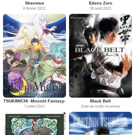
Shenmue
Edens Zero
6 février 2022
26 août 2021
TSUKIMICHI -Moonlit Fantasy-
Black Belt
7 juillet 2021
Date de sortie inconnue