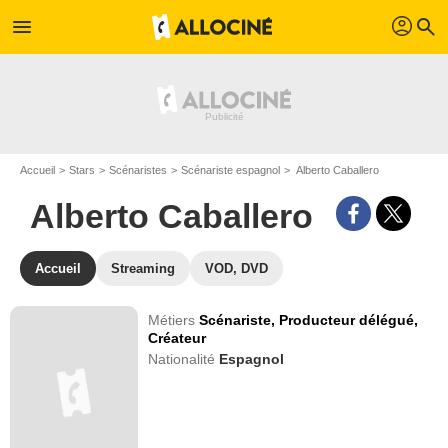
profil
menu
search
Accueil
Stars
Scénaristes
Scénariste espagnol
Alberto Caballero
Alberto Caballero
Accueil
Streaming
VOD, DVD
Métiers
Scénariste,
Producteur délégué,
Créateur
Nationalité
Espagnol