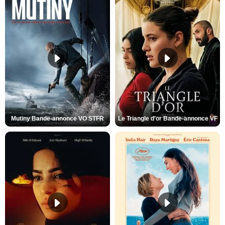
Mutiny Bande-annonce VO STFR
Le Triangle d'or Bande-annonce VF