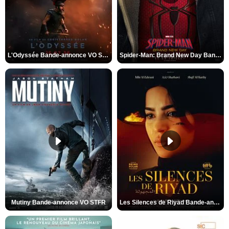
L'Odyssée Bande-annonce VO STFR
Spider-Man: Brand New Day Bande-annonce VO STFR
Mutiny Bande-annonce VO STFR
Les Silences de Riyad Bande-annonce VO STFR