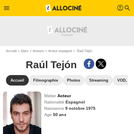
profil
menu
search
Accueil
Stars
Acteurs
Acteur espagnol
Raúl Tejón
Raúl Tejón
Accueil
Filmographie
Photos
Streaming
VOD, DV
Métier
Acteur
Nationalité
Espagnol
Naissance
9 octobre 1975
Age
50
ans