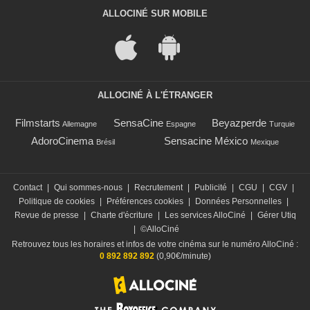
ALLOCINÉ SUR MOBILE
ALLOCINÉ À L'ÉTRANGER
Filmstarts
SensaCine
Beyazperde
Allemagne
Espagne
Turquie
AdoroCinema
Sensacine México
Brésil
Mexique
Contact
|
Qui sommes-nous
|
Recrutement
|
Publicité
|
CGU
|
CGV
|
Politique de cookies
|
Préférences cookies
|
Données Personnelles
|
Revue de presse
|
Charte d'écriture
|
Les services AlloCiné
|
Gérer Utiq
|
©AlloCiné
Retrouvez tous les horaires et infos de votre cinéma sur le numéro AlloCiné :
0 892 892 892
(0,90€/minute)