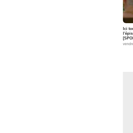
Ici t
l'épi
[SPO
vendr