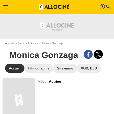
profil
menu
search
Accueil
Stars
Actrices
Monica Gonzaga
Monica Gonzaga
Accueil
Filmographie
Streaming
VOD, DVD
Métier
Actrice