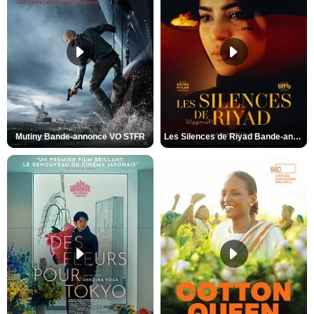
Mutiny Bande-annonce VO STFR
Les Silences de Riyad Bande-annonce VO STFR