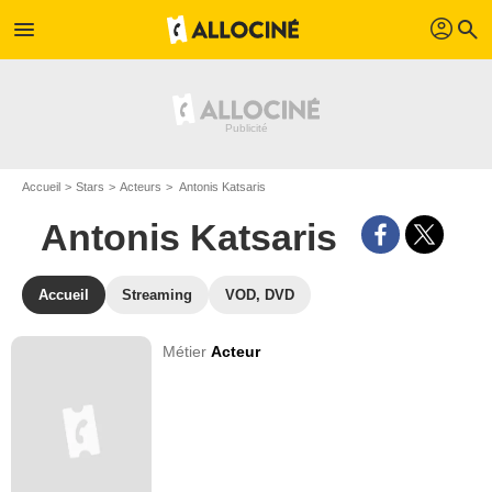
profil
menu
search
Accueil
Stars
Acteurs
Antonis Katsaris
Antonis Katsaris
Accueil
Streaming
VOD, DVD
Métier
Acteur