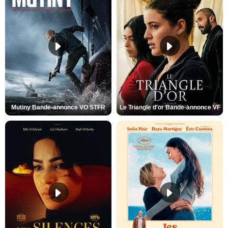
Mutiny Bande-annonce VO STFR
Le Triangle d'or Bande-annonce VF