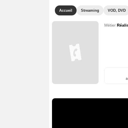
Accueil
Streaming
VOD, DVD
Métier
Réali
a