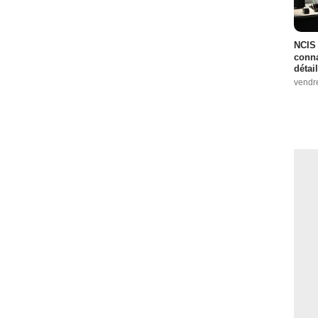
NCIS 
conna
détai
vendr