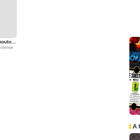
Dégrafées, déboutonnées, dézippées
inconnue
A 