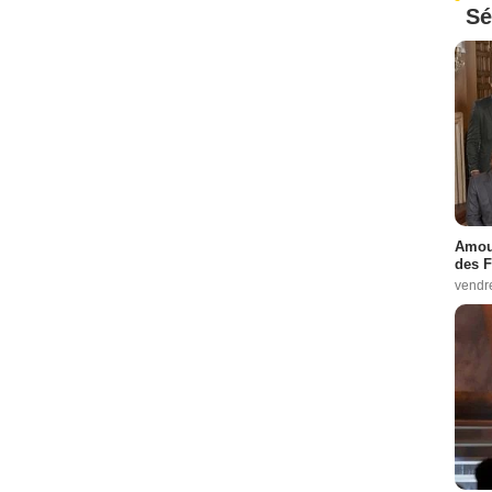
Sé
Amour
des F
vendr