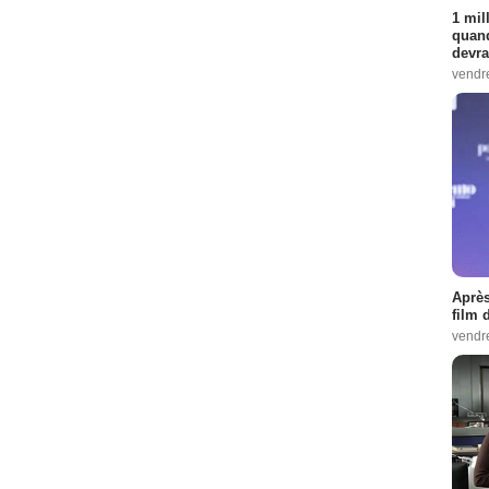
1 mil
quand
devra
vendr
Après
film 
vendr